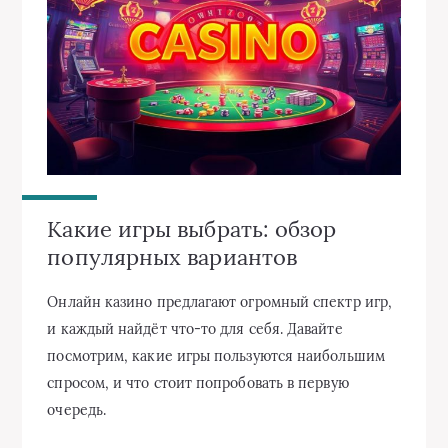
Какие игры выбрать: обзор
популярных вариантов
Онлайн казино предлагают огромный спектр игр,
и каждый найдёт что-то для себя. Давайте
посмотрим, какие игры пользуются наибольшим
спросом, и что стоит попробовать в первую
очередь.