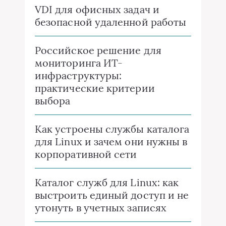
VDI для офисных задач и
безопасной удаленной работы
Российское решение для
мониторинга ИТ-
инфраструктуры:
практические критерии
выбора
Как устроены службы каталога
для Linux и зачем они нужны в
корпоративной сети
Каталог служб для Linux: как
выстроить единый доступ и не
утонуть в учетных записях