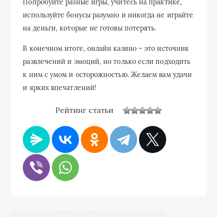
Попробуйте разные игры, учитесь на практике,
используйте бонусы разумно и никогда не играйте
на деньги, которые не готовы потерять.
В конечном итоге, онлайн казино – это источник
развлечений и эмоций, но только если подходить
к ним с умом и осторожностью. Желаем вам удачи
и ярких впечатлений!
Рейтинг статьи