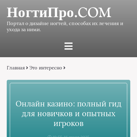
НогтиПро.COM
Портал о дизайне ногтей, способах их лечения и
ухода за ними.
Главная
Это интересно
Онлайн казино: полный гид
для новичков и опытных
игроков