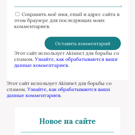
Сохранить моё имя, email и адрес сайта в
этом браузере для последующих моих
комментариев.
Этот сайт использует Akismet для борьбы со
спамом.
Узнайте, как обрабатываются ваши
данные комментариев
.
Этот сайт использует Akismet для борьбы со
спамом.
Узнайте, как обрабатываются ваши
данные комментариев
.
Новое на сайте