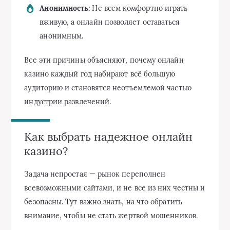
Анонимность:
Не всем комфортно играть
вживую, а онлайн позволяет оставаться
анонимным.
Все эти причины объясняют, почему онлайн
казино каждый год набирают всё большую
аудиторию и становятся неотъемлемой частью
индустрии развлечений.
Как выбрать надежное онлайн
казино?
Задача непростая — рынок переполнен
всевозможными сайтами, и не все из них честны и
безопасны. Тут важно знать, на что обратить
внимание, чтобы не стать жертвой мошенников.