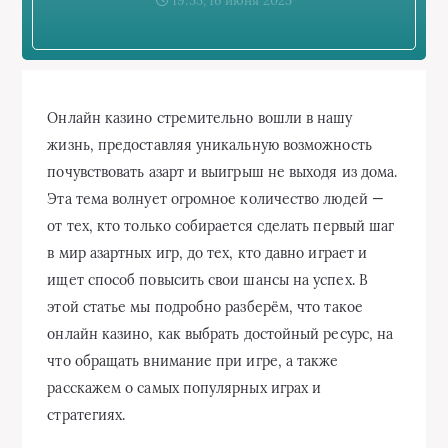
19:55, 16 июня 2025
Онлайн казино стремительно вошли в нашу
жизнь, предоставляя уникальную возможность
почувствовать азарт и выигрыш не выходя из дома.
Эта тема волнует огромное количество людей —
от тех, кто только собирается сделать первый шаг
в мир азартных игр, до тех, кто давно играет и
ищет способ повысить свои шансы на успех. В
этой статье мы подробно разберём, что такое
онлайн казино, как выбрать достойный ресурс, на
что обращать внимание при игре, а также
расскажем о самых популярных играх и
стратегиях.