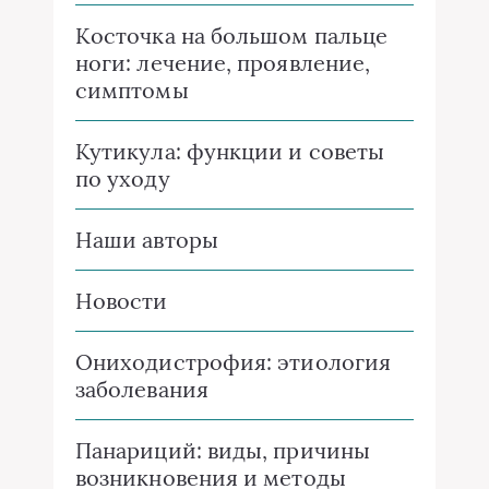
Косточка на большом пальце
ноги: лечение, проявление,
симптомы
Кутикула: функции и советы
по уходу
Наши авторы
Новости
Ониходистрофия: этиология
заболевания
Панариций: виды, причины
возникновения и методы