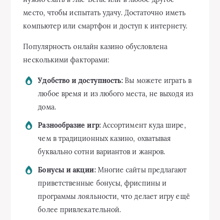
место, чтобы испытать удачу. Достаточно иметь
компьютер или смартфон и доступ к интернету.
Популярность онлайн казино обусловлена
несколькими факторами:
Удобство и доступность:
Вы можете играть в
любое время и из любого места, не выходя из
дома.
Разнообразие игр:
Ассортимент куда шире,
чем в традиционных казино, охватывая
буквально сотни вариантов и жанров.
Бонусы и акции:
Многие сайты предлагают
приветственные бонусы, фриспины и
программы лояльности, что делает игру ещё
более привлекательной.