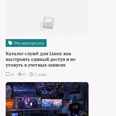
Это интересно
Каталог служб для Linux: как
выстроить единый доступ и не
утонуть в учетных записях
0
0
2 мин.