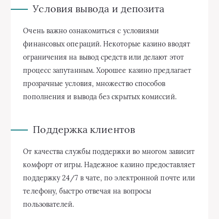
Условия вывода и депозита
Очень важно ознакомиться с условиями
финансовых операций. Некоторые казино вводят
ограничения на вывод средств или делают этот
процесс запутанным. Хорошее казино предлагает
прозрачные условия, множество способов
пополнения и вывода без скрытых комиссий.
Поддержка клиентов
От качества службы поддержки во многом зависит
комфорт от игры. Надежное казино предоставляет
поддержку 24/7 в чате, по электронной почте или
телефону, быстро отвечая на вопросы
пользователей.