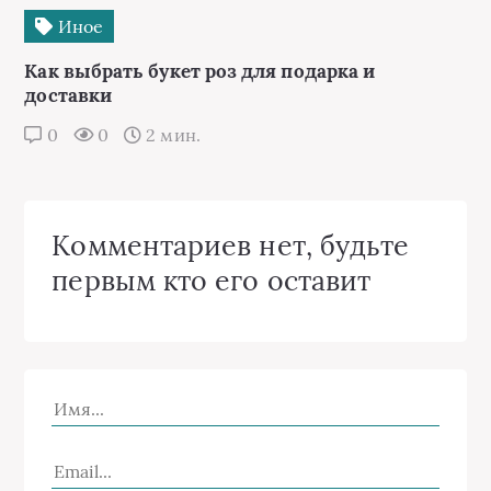
Иное
Как выбрать букет роз для подарка и
доставки
0
0
2 мин.
Комментариев нет, будьте
первым кто его оставит