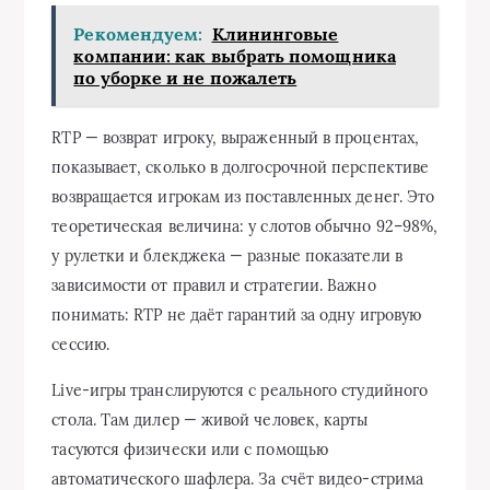
Рекомендуем:
Клининговые
компании: как выбрать помощника
по уборке и не пожалеть
RTP — возврат игроку, выраженный в процентах,
показывает, сколько в долгосрочной перспективе
возвращается игрокам из поставленных денег. Это
теоретическая величина: у слотов обычно 92–98%,
у рулетки и блекджека — разные показатели в
зависимости от правил и стратегии. Важно
понимать: RTP не даёт гарантий за одну игровую
сессию.
Live-игры транслируются с реального студийного
стола. Там дилер — живой человек, карты
тасуются физически или с помощью
автоматического шафлера. За счёт видео-стрима