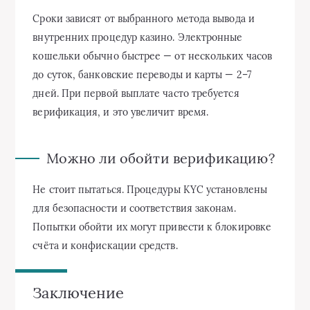
Сроки зависят от выбранного метода вывода и
внутренних процедур казино. Электронные
кошельки обычно быстрее — от нескольких часов
до суток, банковские переводы и карты — 2–7
дней. При первой выплате часто требуется
верификация, и это увеличит время.
Можно ли обойти верификацию?
Не стоит пытаться. Процедуры KYC установлены
для безопасности и соответствия законам.
Попытки обойти их могут привести к блокировке
счёта и конфискации средств.
Заключение