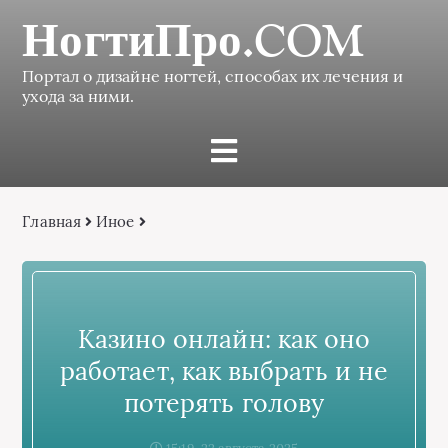
НогтиПро.COM
Портал о дизайне ногтей, способах их лечения и
ухода за ними.
Главная
Иное
Казино онлайн: как оно
работает, как выбрать и не
потерять голову