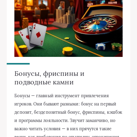
Бонусы, фриспины и
подводные камни
Бонусы — главный инструмент привлечения
игроков. Они бывают разными: бонус на первый
депозит, бездепозитный бонус, фриспины, кэшбэк
и программы лояльности. Звучит заманчиво, но
важно читать условия — в них прячутся такие