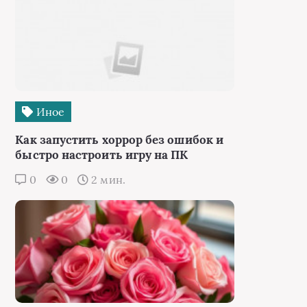
Иное
Как запустить хоррор без ошибок и
быстро настроить игру на ПК
0
0
2 мин.