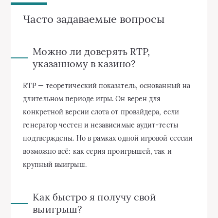
Часто задаваемые вопросы
Можно ли доверять RTP,
указанному в казино?
RTP — теоретический показатель, основанный на
длительном периоде игры. Он верен для
конкретной версии слота от провайдера, если
генератор честен и независимые аудит-тесты
подтверждены. Но в рамках одной игровой сессии
возможно всё: как серия проигрышей, так и
крупный выигрыш.
Как быстро я получу свой
выигрыш?