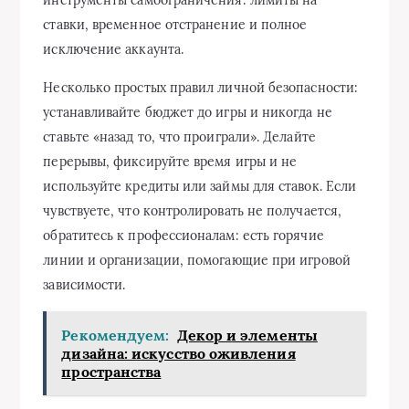
ставки, временное отстранение и полное
исключение аккаунта.
Несколько простых правил личной безопасности:
устанавливайте бюджет до игры и никогда не
ставьте «назад то, что проиграли». Делайте
перерывы, фиксируйте время игры и не
используйте кредиты или займы для ставок. Если
чувствуете, что контролировать не получается,
обратитесь к профессионалам: есть горячие
линии и организации, помогающие при игровой
зависимости.
Рекомендуем:
Декор и элементы
дизайна: искусство оживления
пространства