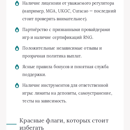
Наличие лицензии от уважаемого регулятора
(например, MGA, UKGC, Curacao — последний
стоит проверять внимательнее).
Партнёрство с признанными провайдерами
игр и наличие сертификаций RNG.
Положительные независимые отзывы и
прозрачная политика выплат.
Ясные правила бонусов и понятная служба
поддержки.
Наличие инструментов для ответственной
игры: лимиты на депозиты, самоустранение,
тесты на зависимость.
Красные флаги, которых стоит
избегать