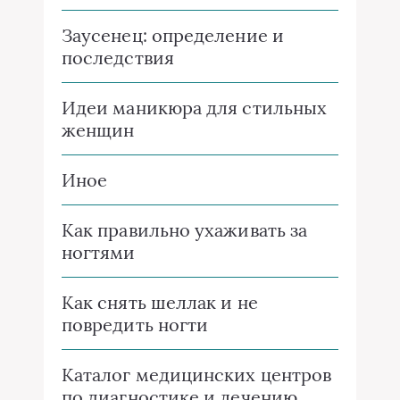
Заусенец: определение и
последствия
Идеи маникюра для стильных
женщин
Иное
Как правильно ухаживать за
ногтями
Как снять шеллак и не
повредить ногти
Каталог медицинских центров
по диагностике и лечению