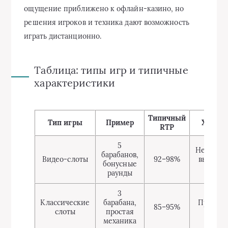
ощущение приближено к офлайн-казино, но
решения игроков и техника дают возможность
играть дистанционно.
Таблица: типы игр и типичные
характеристики
Типичный
Тип игры
Пример
Характ
RTP
5
Непредск
барабанов,
Видео-слоты
92–98%
высокий
бонусные
выиг
раунды
3
Классические
барабана,
Простые
85–95%
слоты
простая
функц
механика