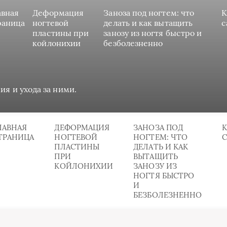
авная
Деформация
Заноза под ногтем: что
К
раница
ногтевой
делать и как вытащить
с
пластины при
занозу из ногтя быстро и
койлонихии
безболезненно
ия и ухода за ними.
ЛАВНАЯ
ДЕФОРМАЦИЯ
ЗАНОЗА ПОД
К
ТРАНИЦА
НОГТЕВОЙ
НОГТЕМ: ЧТО
ПЛАСТИНЫ
ДЕЛАТЬ И КАК
ПРИ
ВЫТАЩИТЬ
КОЙЛОНИХИИ
ЗАНОЗУ ИЗ
НОГТЯ БЫСТРО
И
БЕЗБОЛЕЗНЕННО