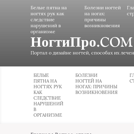
Белые пятна на
Болезни ногтей
Гл
ногтях рук как
на ногах:
ст
следствие
причины
нарушений в
возникновения
организме
НогтиПро.COM
Портал о дизайне ногтей, способах их лечен
БЕЛЫЕ
БОЛЕЗНИ
Г
ПЯТНА НА
НОГТЕЙ НА
С
НОГТЯХ РУК
НОГАХ: ПРИЧИНЫ
КАК
ВОЗНИКНОВЕНИЯ
СЛЕДСТВИЕ
НАРУШЕНИЙ
В
ОРГАНИЗМЕ