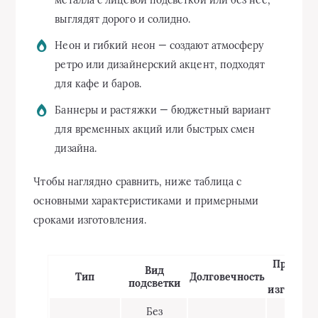
металла с лицевой подсветкой или без неё,
выглядят дорого и солидно.
Неон и гибкий неон — создают атмосферу
ретро или дизайнерский акцент, подходят
для кафе и баров.
Баннеры и растяжки — бюджетный вариант
для временных акций или быстрых смен
дизайна.
Чтобы наглядно сравнить, ниже таблица с
основными характеристиками и примерными
сроками изготовления.
Пример
Вид
Тип
Долговечность
срок
подсветки
изготовл
Без