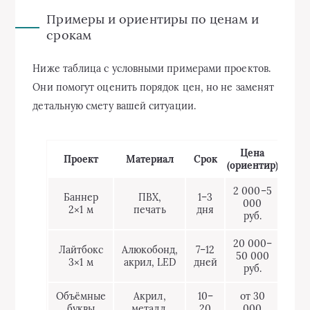
Примеры и ориентиры по ценам и
срокам
Ниже таблица с условными примерами проектов.
Они помогут оценить порядок цен, но не заменят
детальную смету вашей ситуации.
Цена
Проект
Материал
Срок
(ориентир)
2 000–5
Баннер
ПВХ,
1–3
000
2×1 м
печать
дня
руб.
20 000–
Лайтбокс
Алюкобонд,
7–12
50 000
3×1 м
акрил, LED
дней
руб.
Объёмные
Акрил,
10–
от 30
буквы
металл,
20
000