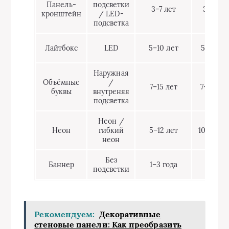
Панель-
подсветки
3–7 лет
3–7 дн
кронштейн
/ LED-
подсветка
Лайтбокс
LED
5–10 лет
5–12 дн
Наружная
Объёмные
/
7–15 лет
7–20 дн
буквы
внутреняя
подсветка
Неон /
Неон
гибкий
5–12 лет
10–20 д
неон
Без
Баннер
1–3 года
1–3 дн
подсветки
Рекомендуем:
Декоративные
стеновые панели: Как преобразить