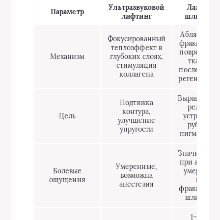
Ультразвуковой
Лазерная
Параметр
лифтинг
шлифовк
Абляция и
Фокусированный
фракционн
теплоэффект в
поврежден
Механизм
глубоких слоях,
тканей с
стимуляция
последующ
коллагена
регенераци
Выравниван
Подтяжка
рельефа,
контура,
Цель
устранени
улучшение
рубцов и
упругости
пигментац
Значительн
при абляци
Умеренные,
Болевые
умеренны
возможна
ощущения
при
анестезия
фракционн
шлифовк
1–3 для