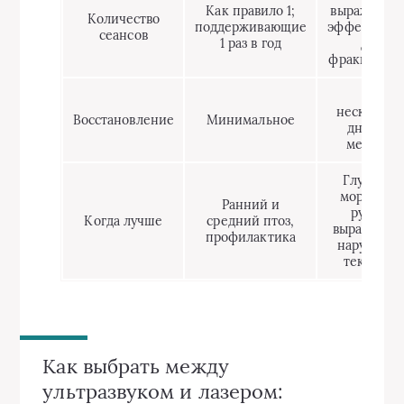
Как правило 1;
выраженно
Количество
поддерживающие
эффекта, ку
сеансов
1 раз в год
для
фракционн
От
нескольки
Восстановление
Минимальное
дней до
месяцев
Глубокие
морщины,
Ранний и
рубцы,
Когда лучше
средний птоз,
выраженны
профилактика
нарушени
текстуры
Как выбрать между
ультразвуком и лазером: