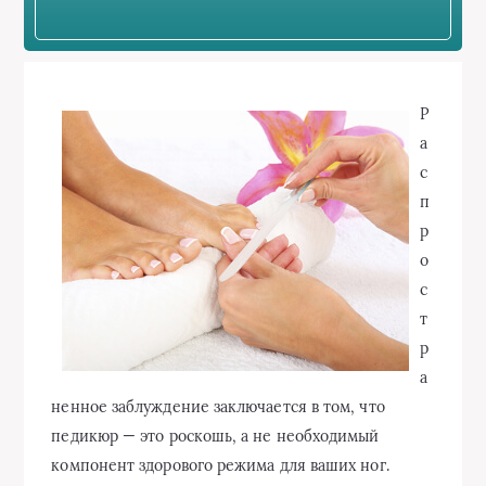
Р
а
с
п
р
о
с
т
р
а
ненное заблуждение заключается в том, что
педикюр — это роскошь, а не необходимый
компонент здорового режима для ваших ног.