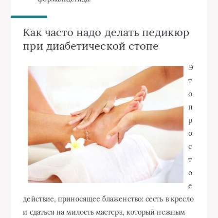
Как часто надо делать педикюр
при диабетической стопе
Э
т
о
п
р
о
с
т
о
е
действие, приносящее блаженство: сесть в кресло
и сдаться на милость мастера, который нежным