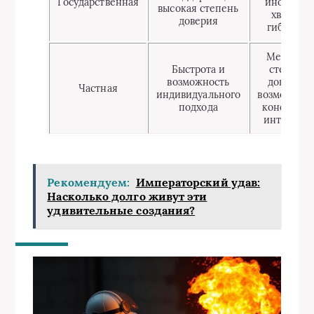
Государственная
иногда не
высокая степень
хватает
доверия
гибкости
Меньшая
Быстрота и
степень
возможность
доверия,
Частная
индивидуального
возможнос
подхода
конфликт
интересов
Рекомендуем:
Императорский удав:
Насколько долго живут эти
удивительные создания?