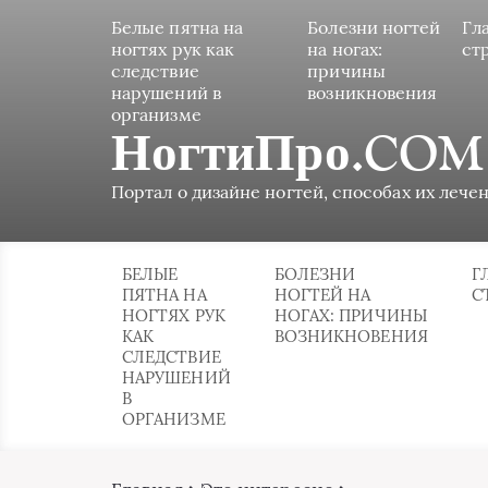
Белые пятна на
Болезни ногтей
Гл
ногтях рук как
на ногах:
ст
следствие
причины
нарушений в
возникновения
организме
НогтиПро.COM
Портал о дизайне ногтей, способах их лечен
БЕЛЫЕ
БОЛЕЗНИ
Г
ПЯТНА НА
НОГТЕЙ НА
С
НОГТЯХ РУК
НОГАХ: ПРИЧИНЫ
КАК
ВОЗНИКНОВЕНИЯ
СЛЕДСТВИЕ
НАРУШЕНИЙ
В
ОРГАНИЗМЕ