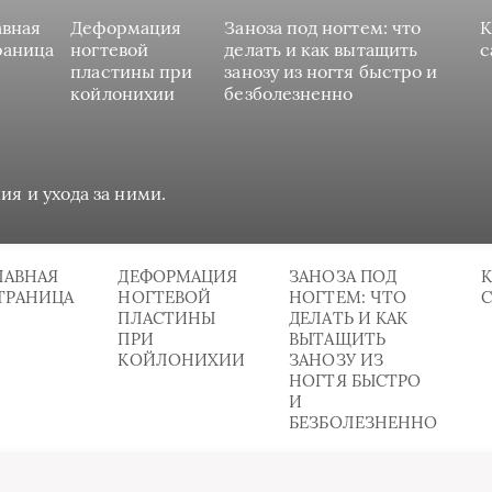
авная
Деформация
Заноза под ногтем: что
К
раница
ногтевой
делать и как вытащить
с
пластины при
занозу из ногтя быстро и
койлонихии
безболезненно
ия и ухода за ними.
ЛАВНАЯ
ДЕФОРМАЦИЯ
ЗАНОЗА ПОД
К
ТРАНИЦА
НОГТЕВОЙ
НОГТЕМ: ЧТО
ПЛАСТИНЫ
ДЕЛАТЬ И КАК
ПРИ
ВЫТАЩИТЬ
КОЙЛОНИХИИ
ЗАНОЗУ ИЗ
НОГТЯ БЫСТРО
И
БЕЗБОЛЕЗНЕННО