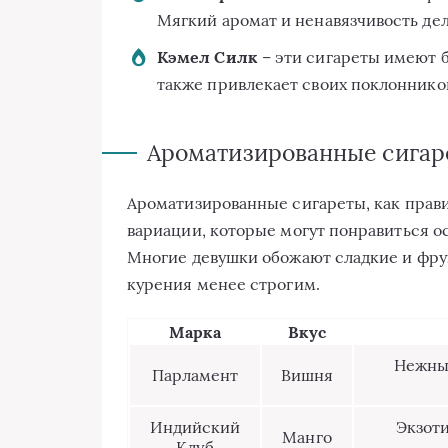
Мягкий аромат и ненавязчивость де
Кэмел Силк
– эти сигареты имеют б
также привлекает своих поклоннико
Ароматизированные сигар
Ароматизированные сигареты, как прав
вариации, которые могут понравиться о
Многие девушки обожают сладкие и фру
курения менее строгим.
Марка
Вкус
Нежный
Парламент
Вишня
Индийский
Экзот
Манго
Клуб