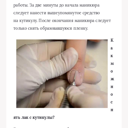
работы. За две минуты до начала маникюра
следует нанести вышеупомянутое средство
на кутикулу. После окончания маникюра следует
только снять образовавшуюся пленку.
К
а
к
м
о
ж
н
о
с
н
ять лак с кутикулы?