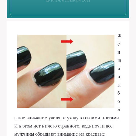
16:24, 6 декабря 2021
Ж
е
н
щ
и
н
ы
б
о
л
ьшое внимание уделяют уходу за своими ногтями.
И в этом нет ничего странного, ведь почти все
мужчины обращают внимание на красивые