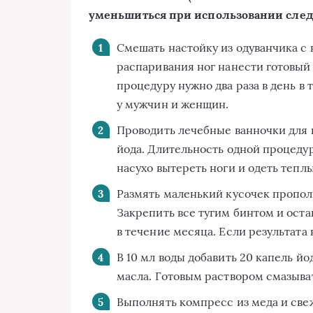
уменьшиться при использовании сле
Смешать настойку из одуванчика с
распаривания ног нанести готовый 
процедуру нужно два раза в день в 
у мужчин и женщин.
Проводить лечебные ванночки для н
йода. Длительность одной процедур
насухо вытереть ноги и одеть тепл
Размять маленький кусочек прополи
Закрепить все тугим бинтом и оста
в течение месяца. Если результата н
В 10 мл воды добавить 20 капель йо
масла. Готовым раствором смазыват
Выполнять компресс из меда и све