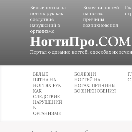
Белые пятна на
Болезни ногтей
Гл
ногтях рук как
на ногах:
ст
следствие
причины
нарушений в
возникновения
организме
НогтиПро.COM
Портал о дизайне ногтей, способах их лечен
БЕЛЫЕ
БОЛЕЗНИ
Г
ПЯТНА НА
НОГТЕЙ НА
С
НОГТЯХ РУК
НОГАХ: ПРИЧИНЫ
КАК
ВОЗНИКНОВЕНИЯ
СЛЕДСТВИЕ
НАРУШЕНИЙ
В
ОРГАНИЗМЕ