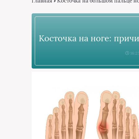
Главная
Косточка на большом пальце н
Косточка на ноге: прич
16:2