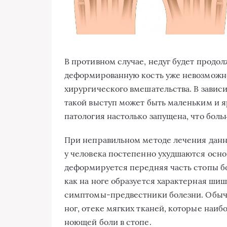
В противном случае, недуг будет продол
деформированную кость уже невозможно
хирургического вмешательства. В завис
такой выступ может быть маленьким и 
патология настолько запущена, что боль
При неправильном методе лечения данно
у человека постепенно ухудшаются осн
деформируется передняя часть стопы бол
как на ноге образуется характерная шиш
симптомы-предвестники болезни. Обычн
ног, отеке мягких тканей, которые наиб
ноющей боли в стопе.