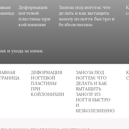
авная
Деформация
Заноза под ногтем: что
К
раница
ногтевой
делать и как вытащить
с
пластины при
занозу из ногтя быстро и
койлонихии
безболезненно
ия и ухода за ними.
ЛАВНАЯ
ДЕФОРМАЦИЯ
ЗАНОЗА ПОД
К
ТРАНИЦА
НОГТЕВОЙ
НОГТЕМ: ЧТО
ПЛАСТИНЫ
ДЕЛАТЬ И КАК
ПРИ
ВЫТАЩИТЬ
КОЙЛОНИХИИ
ЗАНОЗУ ИЗ
НОГТЯ БЫСТРО
И
БЕЗБОЛЕЗНЕННО