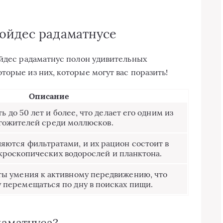
ойдес радаматнусе
ойдес радаматнус полон удивительных
орые из них, которые могут вас поразить!
Описание
 до 50 лет и более, что делает его одним из
гожителей среди моллюсков.
яются фильтратами, и их рацион состоит в
кроскопических водорослей и планктона.
ты умения к активному передвижению, что
у перемещаться по дну в поисках пищи.
даматнуса?