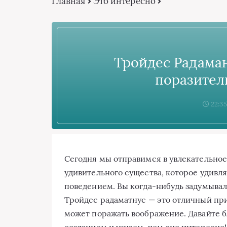
Главная
Это интересно
Тройдес Радаман
поразител
22:35
Сегодня мы отправимся в увлекательное
удивительного существа, которое удивля
поведением. Вы когда-нибудь задумывал
Тройдес радаматнус — это отличный при
может поражать воображение. Давайте 
созданием и узнаем, чем оно интересно!