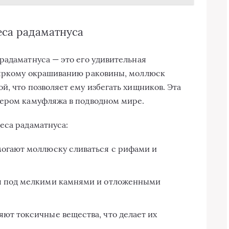
еса радаматнуса
радаматнуса — это его удивительная
 яркому окрашиванию раковины, моллюск
, что позволяет ему избегать хищников. Эта
тером камуфляжа в подводном мире.
еса радаматнуса:
могают моллюску сливаться с рифами и
я под мелкими камнями и отложенными
ют токсичные вещества, что делает их