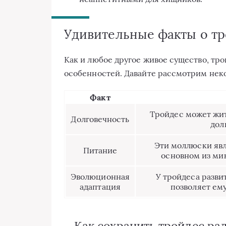
Удивительные факты о тр
Как и любое другое живое существо, тр
особенностей. Давайте рассмотрим некот
Факт
Тройдес может жить
Долговечность
дол
Эти моллюски явл
Питание
основном из ми
Эволюционная
У тройдеса разви
адаптация
позволяет ем
Как сохранить тройдес ра