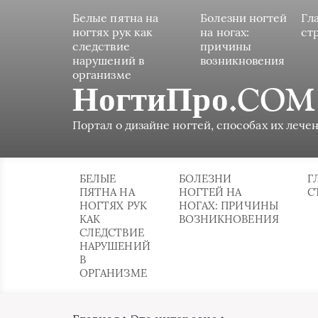
Белые пятна на
Болезни ногтей
Гл
ногтях рук как
на ногах:
ст
следствие
причины
нарушений в
возникновения
организме
НогтиПро.COM
Портал о дизайне ногтей, способах их лечен
БЕЛЫЕ
БОЛЕЗНИ
Г
ПЯТНА НА
НОГТЕЙ НА
С
НОГТЯХ РУК
НОГАХ: ПРИЧИНЫ
КАК
ВОЗНИКНОВЕНИЯ
СЛЕДСТВИЕ
НАРУШЕНИЙ
В
ОРГАНИЗМЕ