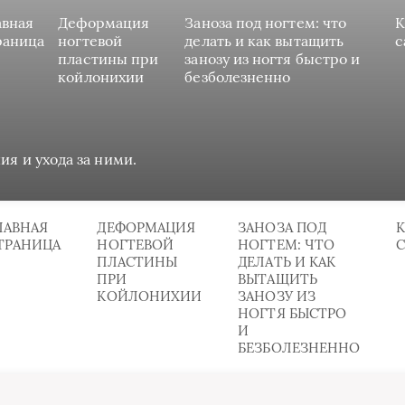
авная
Деформация
Заноза под ногтем: что
К
раница
ногтевой
делать и как вытащить
с
пластины при
занозу из ногтя быстро и
койлонихии
безболезненно
ия и ухода за ними.
ЛАВНАЯ
ДЕФОРМАЦИЯ
ЗАНОЗА ПОД
К
ТРАНИЦА
НОГТЕВОЙ
НОГТЕМ: ЧТО
ПЛАСТИНЫ
ДЕЛАТЬ И КАК
ПРИ
ВЫТАЩИТЬ
КОЙЛОНИХИИ
ЗАНОЗУ ИЗ
НОГТЯ БЫСТРО
И
БЕЗБОЛЕЗНЕННО