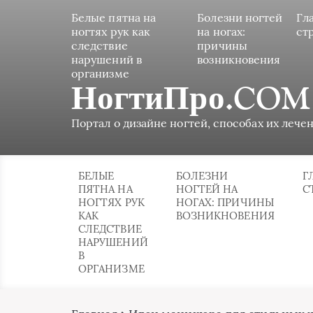
Белые пятна на
Болезни ногтей
Гл
ногтях рук как
на ногах:
ст
следствие
причины
нарушений в
возникновения
организме
НогтиПро.COM
Портал о дизайне ногтей, способах их лечен
БЕЛЫЕ
БОЛЕЗНИ
Г
ПЯТНА НА
НОГТЕЙ НА
С
НОГТЯХ РУК
НОГАХ: ПРИЧИНЫ
КАК
ВОЗНИКНОВЕНИЯ
СЛЕДСТВИЕ
НАРУШЕНИЙ
В
ОРГАНИЗМЕ