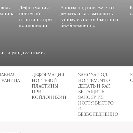
авная
Деформация
Заноза под ногтем: что
К
раница
ногтевой
делать и как вытащить
с
пластины при
занозу из ногтя быстро и
койлонихии
безболезненно
ия и ухода за ними.
ЛАВНАЯ
ДЕФОРМАЦИЯ
ЗАНОЗА ПОД
К
ТРАНИЦА
НОГТЕВОЙ
НОГТЕМ: ЧТО
ПЛАСТИНЫ
ДЕЛАТЬ И КАК
ПРИ
ВЫТАЩИТЬ
КОЙЛОНИХИИ
ЗАНОЗУ ИЗ
НОГТЯ БЫСТРО
И
БЕЗБОЛЕЗНЕННО