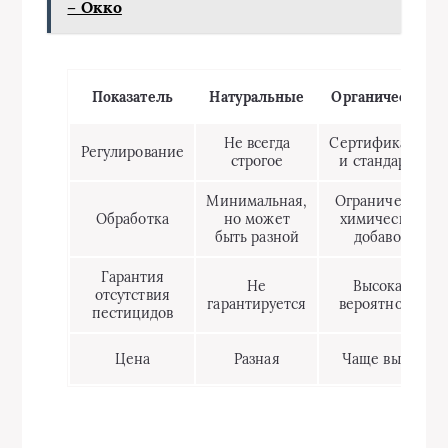
– Окко
Показатель
Натуральные
Органические
Не всегда
Сертификация
Регулирование
строгое
и стандарты
Минимальная,
Ограничение
Обработка
но может
химических
быть разной
добавок
Гарантия
Не
Высокая
отсутствия
гарантируется
вероятность
пестицидов
Цена
Разная
Чаще выше