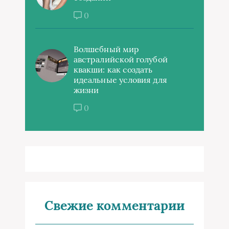
0
Волшебный мир
австралийской голубой
квакши: как создать
идеальные условия для
жизни
0
Свежие комментарии