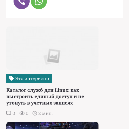
Это интересно
Каталог служб для Linux: как
выстроить единый доступ и не
утонуть в учетных записях
0
0
2 мин.