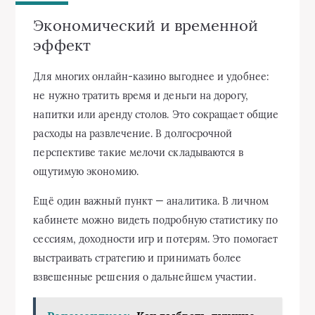
Экономический и временной
эффект
Для многих онлайн-казино выгоднее и удобнее:
не нужно тратить время и деньги на дорогу,
напитки или аренду столов. Это сокращает общие
расходы на развлечение. В долгосрочной
перспективе такие мелочи складываются в
ощутимую экономию.
Ещё один важный пункт — аналитика. В личном
кабинете можно видеть подробную статистику по
сессиям, доходности игр и потерям. Это помогает
выстраивать стратегию и принимать более
взвешенные решения о дальнейшем участии.