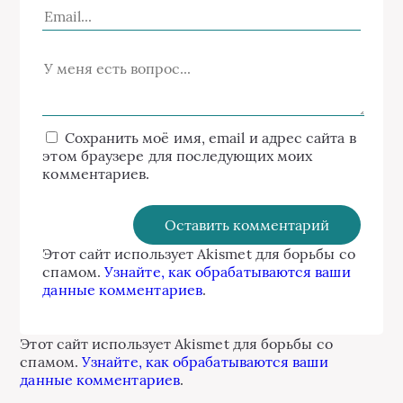
Сохранить моё имя, email и адрес сайта в
этом браузере для последующих моих
комментариев.
Этот сайт использует Akismet для борьбы со
спамом.
Узнайте, как обрабатываются ваши
данные комментариев
.
Этот сайт использует Akismet для борьбы со
спамом.
Узнайте, как обрабатываются ваши
данные комментариев
.