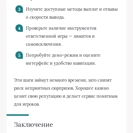
Изучите доступные методы выплат и отзывы
о скорости вывода.
Проверьте наличие инструментов
ответственной игры — лимитов и
самоисключения.
Попробуйте демо-режим и оцените
интерфейс и удобство навигации.
Эти шаги займут немного времени, зато снизят
риск неприятных сюрпризов. Хорошее казино
ценит свою репутацию и делает сервис понятным
для игроков.
Заключение