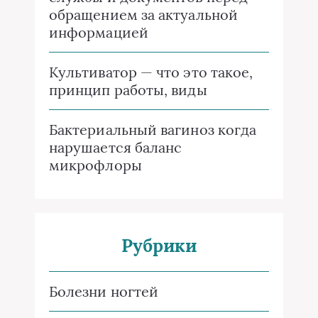
обращением за актуальной
информацией
Культиватор — что это такое,
принцип работы, виды
Бактериальный вагиноз когда
нарушается баланс
микрофлоры
Рубрики
Болезни ногтей