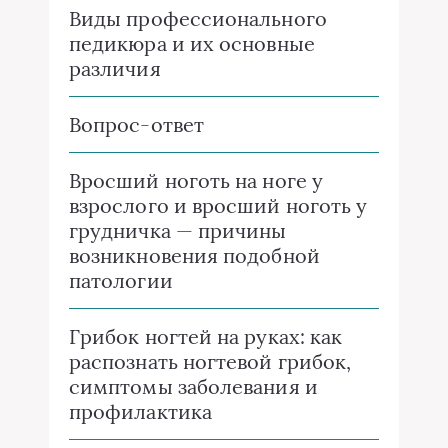
Виды профессионального
педикюра и их основные
различия
Вопрос-ответ
Вросший ноготь на ноге у
взрослого и вросший ноготь у
грудничка — причины
возникновения подобной
патологии
Грибок ногтей на руках: как
распознать ногтевой грибок,
симптомы заболевания и
профилактика