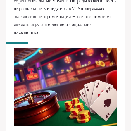
соревновательный момент. Награды за активность,
персональные менеджеры в VIP-программах,
эксклюзивные промо-акции — всё это помогает
сделать игру интереснее и социально
насыщеннее.