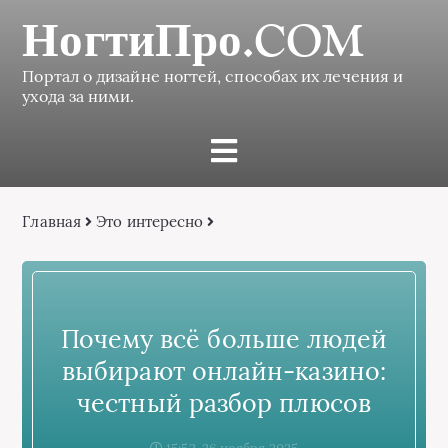
НогтиПро.COM
Портал о дизайне ногтей, способах их лечения и
ухода за ними.
Главная
Это интересно
Почему всё больше людей
выбирают онлайн-казино:
честный разбор плюсов