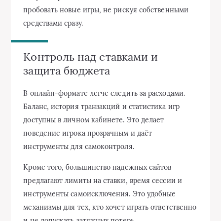
пробовать новые игры, не рискуя собственными
средствами сразу.
Контроль над ставками и
защита бюджета
В онлайн-формате легче следить за расходами.
Баланс, история транзакций и статистика игр
доступны в личном кабинете. Это делает
поведение игрока прозрачным и даёт
инструменты для самоконтроля.
Кроме того, большинство надежных сайтов
предлагают лимиты на ставки, время сессии и
инструменты самоисключения. Это удобные
механизмы для тех, кто хочет играть ответственно
и не допускать затяжных потерь.