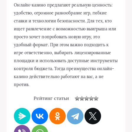
Онлайн-казино предлагают реальную ценность:
удобство, огромное разнообразие игр, гибкие
ставки и технологии безопасности. Для тех, кто
ищет развлечение с возможностью выигрыша или
просто хочет попробовать новую игру, это
удобный формат. При этом важно подходить к
игре ответственно, выбирать лицензированные
площадки и использовать доступные инструменты
контроля бюджета. Тогда преимущества онлайн-
казино действительно работают на вас, а не
против.
Рейтинг статьи