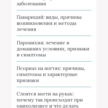
заболевания
Панариций: виды, причины
возникновения и методы
лечения
Паронихия: лечение в
домашних условиях, признаки
и симптомы
Псориаз на ногтях: причины,
симптомы и характерные
признаки
Слоятся ногти на руках:
почему так происходит при
онихолизисе и что делать