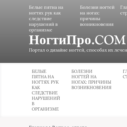
Белые пятна на
Болезни ногтей
Гл
ногтях рук как
на ногах:
ст
следствие
причины
нарушений в
возникновения
организме
НогтиПро.COM
Портал о дизайне ногтей, способах их лечен
БЕЛЫЕ
БОЛЕЗНИ
Г
ПЯТНА НА
НОГТЕЙ НА
С
НОГТЯХ РУК
НОГАХ: ПРИЧИНЫ
КАК
ВОЗНИКНОВЕНИЯ
СЛЕДСТВИЕ
НАРУШЕНИЙ
В
ОРГАНИЗМЕ