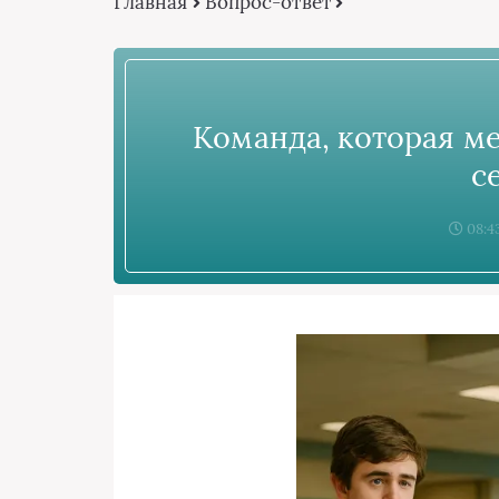
Главная
Вопрос-ответ
Команда, которая ме
с
08:43