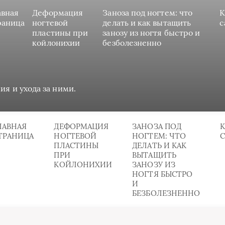
авная
Деформация
Заноза под ногтем: что
К
раница
ногтевой
делать и как вытащить
с
пластины при
занозу из ногтя быстро и
койлонихии
безболезненно
ия и ухода за ними.
ЛАВНАЯ
ДЕФОРМАЦИЯ
ЗАНОЗА ПОД
К
ТРАНИЦА
НОГТЕВОЙ
НОГТЕМ: ЧТО
ПЛАСТИНЫ
ДЕЛАТЬ И КАК
ПРИ
ВЫТАЩИТЬ
КОЙЛОНИХИИ
ЗАНОЗУ ИЗ
НОГТЯ БЫСТРО
И
БЕЗБОЛЕЗНЕННО