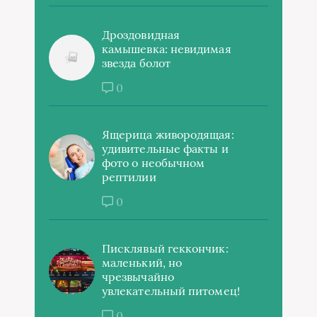
Дроздовидная
камышевка: невидимая
звезда болот
0
Ящерица живородящая:
удивительные факты и
фото о необычном
рептилии
0
Писклявый геккончик:
маленький, но
чрезвычайно
увлекательный питомец!
0