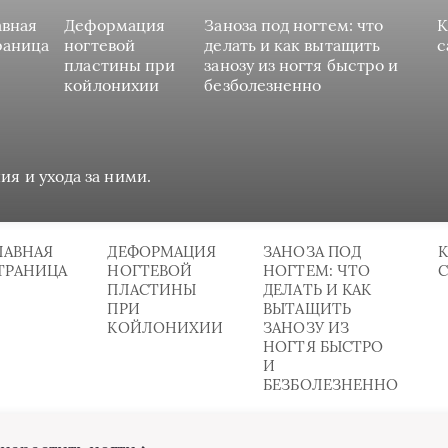
авная
Деформация
Заноза под ногтем: что
К
раница
ногтевой
делать и как вытащить
с
пластины при
занозу из ногтя быстро и
койлонихии
безболезненно
ия и ухода за ними.
ЛАВНАЯ
ДЕФОРМАЦИЯ
ЗАНОЗА ПОД
К
ТРАНИЦА
НОГТЕВОЙ
НОГТЕМ: ЧТО
ПЛАСТИНЫ
ДЕЛАТЬ И КАК
ПРИ
ВЫТАЩИТЬ
КОЙЛОНИХИИ
ЗАНОЗУ ИЗ
НОГТЯ БЫСТРО
И
БЕЗБОЛЕЗНЕННО