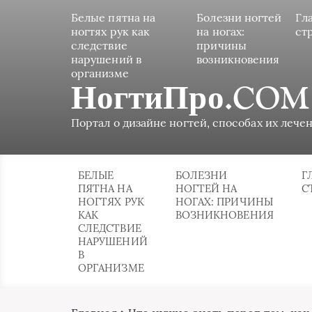
Белые пятна на
Болезни ногтей
Гл
ногтях рук как
на ногах:
ст
следствие
причины
нарушений в
возникновения
организме
НогтиПро.COM
Портал о дизайне ногтей, способах их лечен
БЕЛЫЕ
БОЛЕЗНИ
Г
ПЯТНА НА
НОГТЕЙ НА
С
НОГТЯХ РУК
НОГАХ: ПРИЧИНЫ
КАК
ВОЗНИКНОВЕНИЯ
СЛЕДСТВИЕ
НАРУШЕНИЙ
В
ОРГАНИЗМЕ