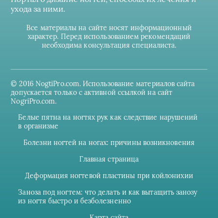
ухода за ними.
Все материалы на сайте носят информационный
характер. Перед использованием рекомендаций
необходима консультация специалиста.
© 2016 NogtiPro.com. Использование материалов сайта
допускается только с активной ссылкой на сайт
NogriPro.com.
Белые пятна на ногтях рук как следствие нарушений
в организме
Болезни ногтей на ногах: причины возникновения
Главная страница
Деформация ногтевой пластины при койлонихии
Заноза под ногтем: что делать и как вытащить занозу
из ногтя быстро и безболезненно
Карта сайта