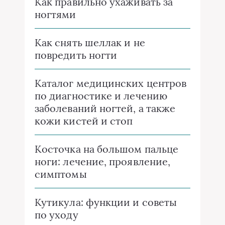
Как правильно ухаживать за
ногтями
Как снять шеллак и не
повредить ногти
Каталог медицинских центров
по диагностике и лечению
заболеваний ногтей, а также
кожи кистей и стоп
Косточка на большом пальце
ноги: лечение, проявление,
симптомы
Кутикула: функции и советы
по уходу