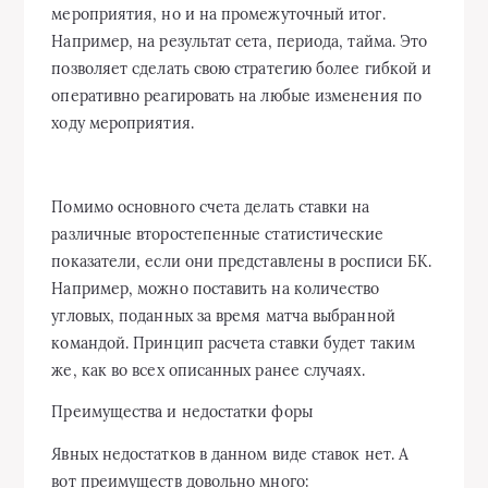
мероприятия, но и на промежуточный итог.
Например, на результат сета, периода, тайма. Это
позволяет сделать свою стратегию более гибкой и
оперативно реагировать на любые изменения по
ходу мероприятия.
Помимо основного счета делать ставки на
различные второстепенные статистические
показатели, если они представлены в росписи БК.
Например, можно поставить на количество
угловых, поданных за время матча выбранной
командой. Принцип расчета ставки будет таким
же, как во всех описанных ранее случаях.
Преимущества и недостатки форы
Явных недостатков в данном виде ставок нет. А
вот преимуществ довольно много: