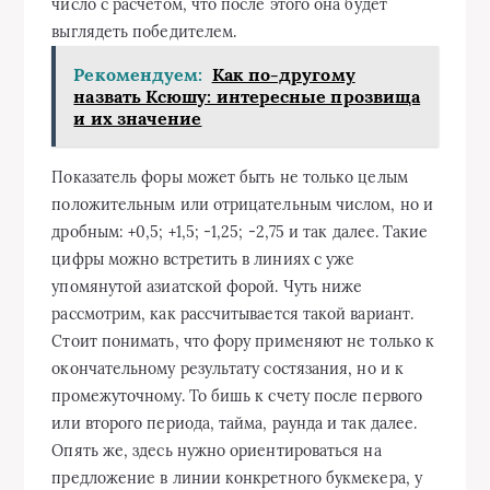
число с расчетом, что после этого она будет
выглядеть победителем.
Рекомендуем:
Как по-другому
назвать Ксюшу: интересные прозвища
и их значение
Показатель форы может быть не только целым
положительным или отрицательным числом, но и
дробным: +0,5; +1,5; -1,25; -2,75 и так далее. Такие
цифры можно встретить в линиях с уже
упомянутой азиатской форой. Чуть ниже
рассмотрим, как рассчитывается такой вариант.
Стоит понимать, что фору применяют не только к
окончательному результату состязания, но и к
промежуточному. То бишь к счету после первого
или второго периода, тайма, раунда и так далее.
Опять же, здесь нужно ориентироваться на
предложение в линии конкретного букмекера, у