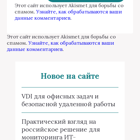
Этот сайт использует Akismet для борьбы со
спамом.
Узнайте, как обрабатываются ваши
данные комментариев
.
Этот сайт использует Akismet для борьбы со
спамом.
Узнайте, как обрабатываются ваши
данные комментариев
.
Новое на сайте
VDI для офисных задач и
безопасной удаленной работы
Практический взгляд на
российское решение для
мониторинга ИТ-