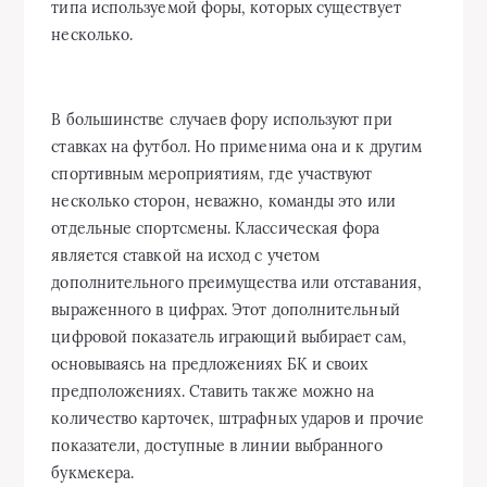
типа используемой форы, которых существует
несколько.
В большинстве случаев фору используют при
ставках на футбол. Но применима она и к другим
спортивным мероприятиям, где участвуют
несколько сторон, неважно, команды это или
отдельные спортсмены. Классическая фора
является ставкой на исход с учетом
дополнительного преимущества или отставания,
выраженного в цифрах. Этот дополнительный
цифровой показатель играющий выбирает сам,
основываясь на предложениях БК и своих
предположениях. Ставить также можно на
количество карточек, штрафных ударов и прочие
показатели, доступные в линии выбранного
букмекера.