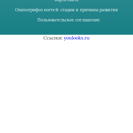
Онихогрифоз ногтей: стадии и причины развития
Пользовательское соглашение
Ссылки:
youlooks.ru