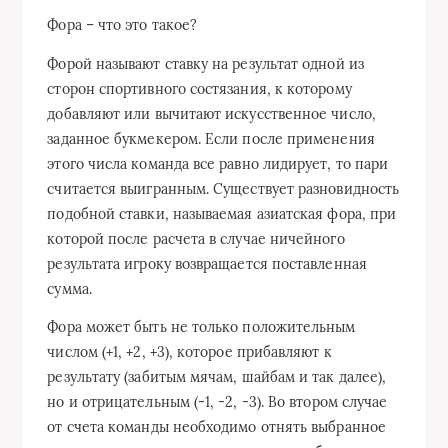
Фора – что это такое?
Форой называют ставку на результат одной из
сторон спортивного состязания, к которому
добавляют или вычитают искусственное число,
заданное букмекером. Если после применения
этого числа команда все равно лидирует, то пари
считается выигранным. Существует разновидность
подобной ставки, называемая азиатская фора, при
которой после расчета в случае ничейного
результата игроку возвращается поставленная
сумма.
Фора может быть не только положительным
числом (+1, +2, +3), которое прибавляют к
результату (забитым мячам, шайбам и так далее),
но и отрицательным (-1, -2, -3). Во втором случае
от счета команды необходимо отнять выбранное