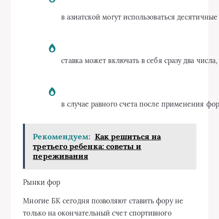
в азиатской могут использоваться десятичные
ставка может включать в себя сразу два числа
в случае равного счета после применения фор
Рекомендуем:
Как решиться на
третьего ребенка: советы и
переживания
Рынки фор
Многие БК сегодня позволяют ставить фору не
только на окончательный счет спортивного