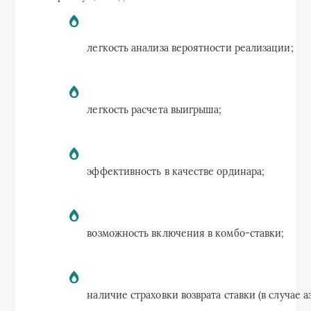
легкость анализа вероятности реализации;
легкость расчета выигрыша;
эффективность в качестве ординара;
возможность включения в комбо-ставки;
наличие страховки возврата ставки (в случае а