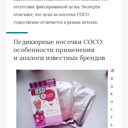
отсутствие фиксированной цены. Эксперты
отмечают, что цена на носочки СОСО
существенно отличается в разных аптеках.
Педикюрные носочки СОСО:
особенности применения
и аналоги известных брендов
Ж
и
д
к
о
с
т
ь