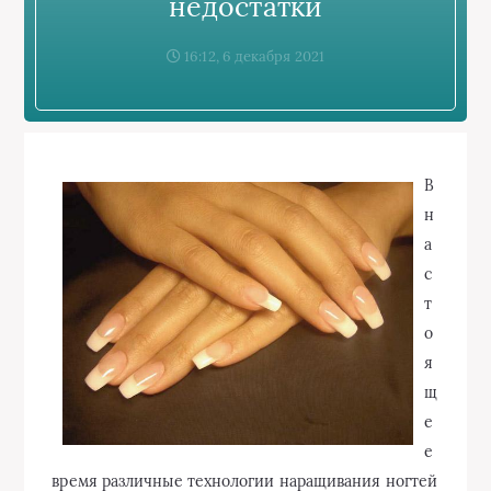
недостатки
16:12, 6 декабря 2021
В
н
а
с
т
о
я
щ
е
е
время различные технологии наращивания ногтей