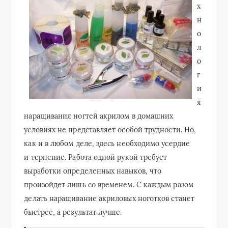
х
н
о
л
о
г
и
я
наращивания ногтей акрилом в домашних
условиях не представляет особой трудности. Но,
как и в любом деле, здесь необходимо усердие
и терпение. Работа одной рукой требует
выработки определенных навыков, что
произойдет лишь со временем. С каждым разом
делать наращивание акриловых ноготков станет
быстрее, а результат лучше.