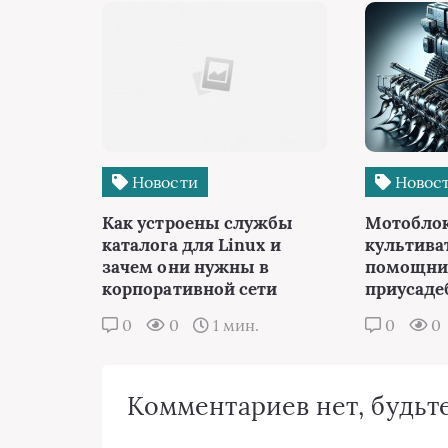
Новости
Новос
Как устроены службы
Мотоблок
каталога для Linux и
культива
зачем они нужны в
помощник
корпоративной сети
приусаде
0
0
1 мин.
0
0
Комментариев нет, будьте