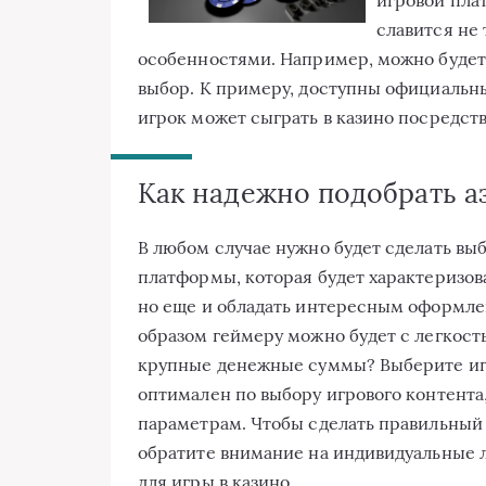
славится не
особенностями. Например, можно будет 
выбор. К примеру, доступны официальн
игрок может сыграть в казино посредст
Как надежно подобрать а
В любом случае нужно будет сделать вы
платформы, которая будет характеризов
но еще и обладать интересным оформле
образом геймеру можно будет с легкост
крупные денежные суммы? Выберите игр
оптимален по выбору игрового контента
параметрам. Чтобы сделать правильный 
обратите внимание на индивидуальные 
для игры в казино.