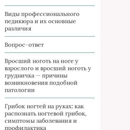
Виды профессионального
педикюра и их основные
различия
Вопрос-ответ
Вросший ноготь на ноге у
взрослого и вросший ноготь у
грудничка — причины
возникновения подобной
патологии
Грибок ногтей на руках: как
распознать ногтевой грибок,
симптомы заболевания и
профилактика