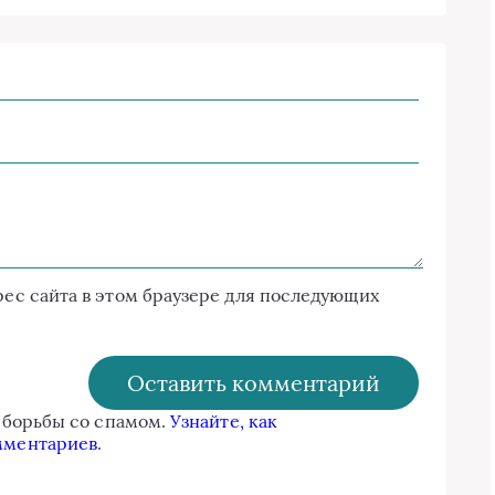
дрес сайта в этом браузере для последующих
я борьбы со спамом.
Узнайте, как
мментариев
.