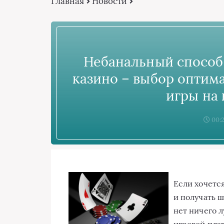
Главная
Новости
Небанальный способ 
казино – выбор оптим
игры на
00:2
Если хочется
и получать 
нет ничего л
игровой пла