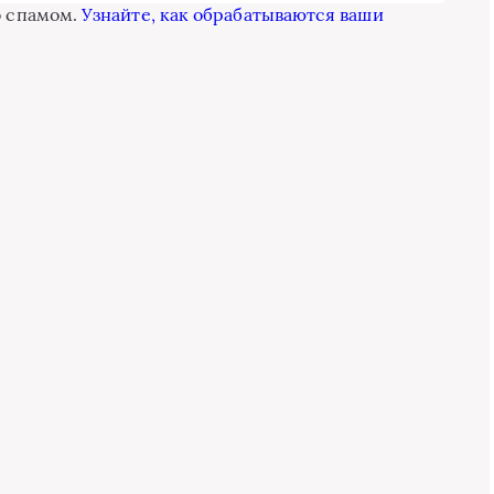
о спамом.
Узнайте, как обрабатываются ваши