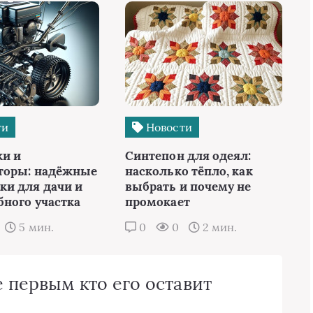
ти
Новости
и и
Синтепон для одеял:
торы: надёжные
насколько тёпло, как
и для дачи и
выбрать и почему не
бного участка
промокает
5 мин.
0
0
2 мин.
 первым кто его оставит