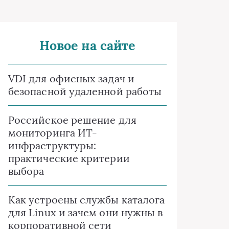
Новое на сайте
VDI для офисных задач и
безопасной удаленной работы
Российское решение для
мониторинга ИТ-
инфраструктуры:
практические критерии
выбора
Как устроены службы каталога
для Linux и зачем они нужны в
корпоративной сети