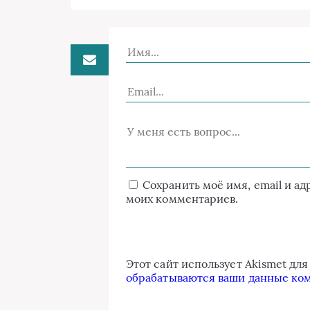
Сохранить моё имя, email и а
моих комментариев.
Этот сайт использует Akismet дл
обрабатываются ваши данные ко