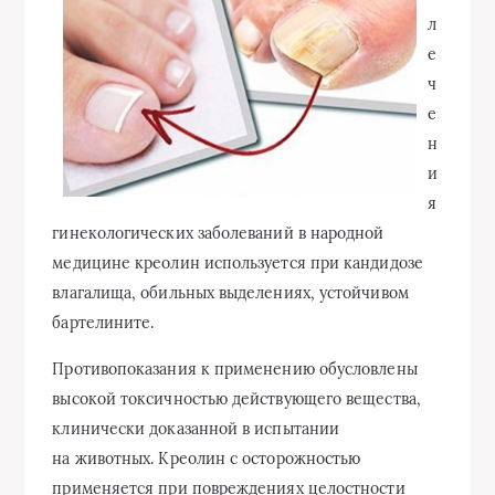
л
е
ч
е
н
и
я
гинекологических заболеваний в народной
медицине креолин используется при кандидозе
влагалища, обильных выделениях, устойчивом
бартелините.
Противопоказания к применению обусловлены
высокой токсичностью действующего вещества,
клинически доказанной в испытании
на животных. Креолин с осторожностью
применяется при повреждениях целостности