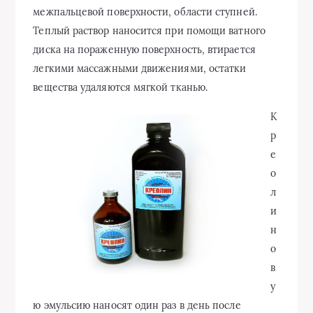
межпальцевой поверхности, области ступней.
Теплый раствор наносится при помощи ватного
диска на пораженную поверхность, втирается
легкими массажными движениями, остатки
вещества удаляются мягкой тканью.
К
р
е
о
л
и
н
о
в
у
ю эмульсию наносят один раз в день после