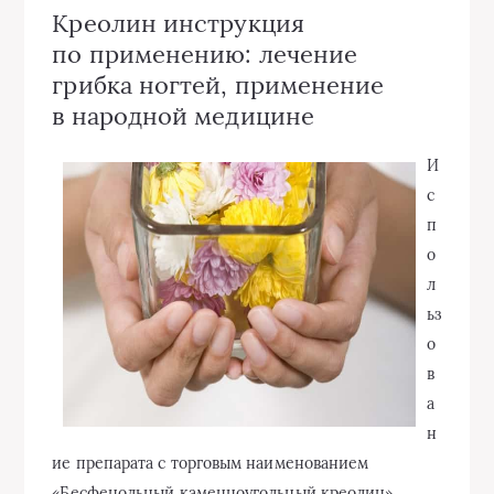
Креолин инструкция
по применению: лечение
грибка ногтей, применение
в народной медицине
И
с
п
о
л
ьз
о
в
а
н
ие препарата с торговым наименованием
«Бесфенольный каменноугольный креолин»