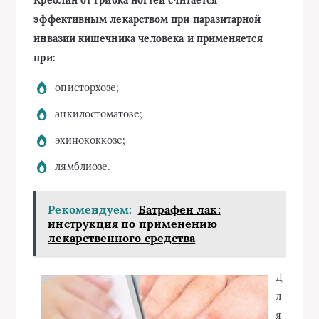
эффективным лекарством при паразитарной
инвазии кишечника человека и применяется
при:
описторхозе;
анкилостоматозе;
эхинококкозе;
лямблиозе.
Рекомендуем:
Батрафен лак:
инструкция по применению
лекарственного средства
Д
л
я