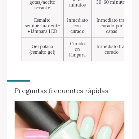
gotas/aceite
30-60 minutos
minutos
secante
Esmalte
Inmediato
Inmediato tras
semipermanente
con
curado por
s
+ lámpara LED
curado
capas
Curado
Gel polaco
Inmediato tras
en
(esmalte gel)
curado
s
lámpara
Preguntas frecuentes rápidas