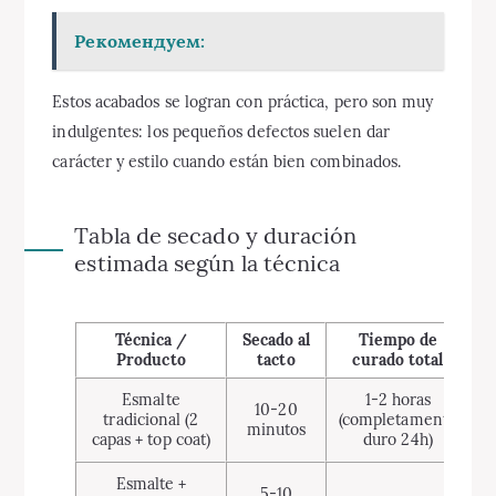
Рекомендуем:
Estos acabados se logran con práctica, pero son muy
indulgentes: los pequeños defectos suelen dar
carácter y estilo cuando están bien combinados.
Tabla de secado y duración
estimada según la técnica
Técnica /
Secado al
Tiempo de
Du
Producto
tacto
curado total
Esmalte
1-2 horas
3
10-20
tradicional (2
(completamente
minutos
capas + top coat)
duro 24h)
c
Esmalte +
5-10