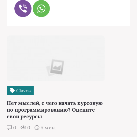
Сlavos
Нет мыслей, с чего начать курсовую
по программированию? Оцените
свои ресурсы
0
0
5 мин.