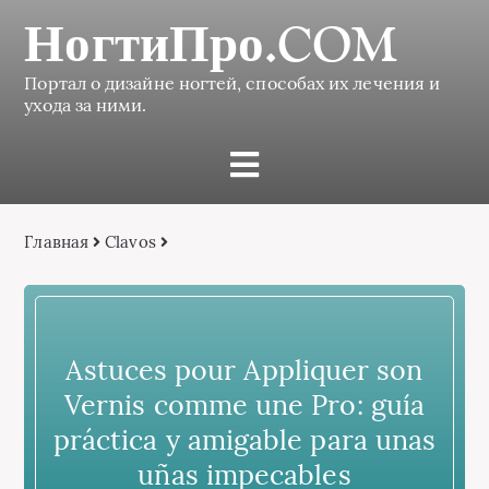
НогтиПро.COM
Портал о дизайне ногтей, способах их лечения и
ухода за ними.
Главная
Сlavos
Astuces pour Appliquer son
Vernis comme une Pro: guía
práctica y amigable para unas
uñas impecables