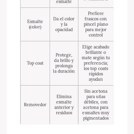
esmalte
Prefiere
Da el color
frascos con
Esmalte
y la
pincel plano
(color)
opacidad
para mejor
control
Elige acabado
brillante o
Protege,
mate según tu
da brillo y
Top coat
preferencia;
prolonga
los top coats
la duración
rápidos
ayudan
Sin acetona
Elimina
para uñas
esmalte
débiles, con
Removedor
anterior y
acetona para
residuos
esmaltes muy
pigmentados