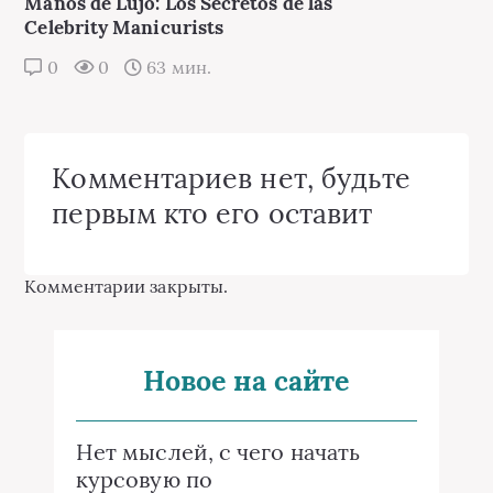
Manos de Lujo: Los Secretos de las
Celebrity Manicurists
0
0
63 мин.
Комментариев нет, будьте
первым кто его оставит
Комментарии закрыты.
Новое на сайте
Нет мыслей, с чего начать
курсовую по