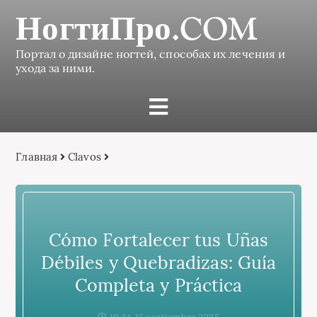
НогтиПро.COM
Портал о дизайне ногтей, способах их лечения и
ухода за ними.
Главная
Сlavos
Cómo Fortalecer tus Uñas
Débiles y Quebradizas: Guía
Completa y Práctica