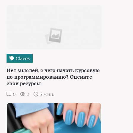
Сlavos
Нет мыслей, с чего начать курсовую
по программированию? Оцените
свои ресурсы
0
0
5 мин.