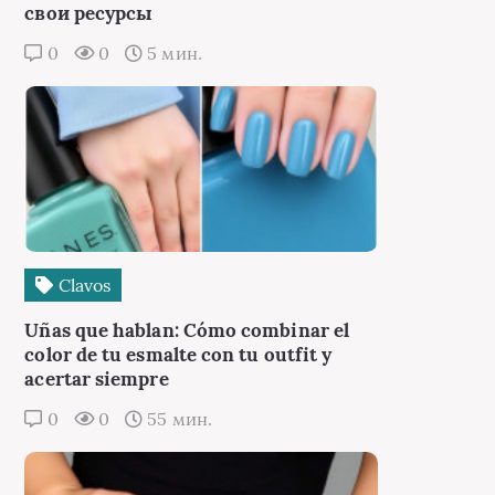
свои ресурсы
0
0
5 мин.
Сlavos
Uñas que hablan: Cómo combinar el
color de tu esmalte con tu outfit y
acertar siempre
0
0
55 мин.