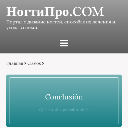
НогтиПро.COM
Портал о дизайне ногтей, способах их лечения и
ухода за ними.
Главная
Сlavos
Conclusión
21:50, 15 septiembre 2025