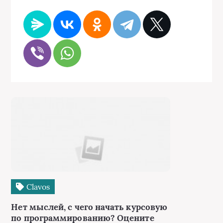
Сlavos
Нет мыслей, с чего начать курсовую
по программированию? Оцените