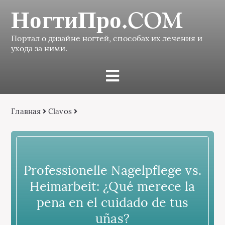
НогтиПро.COM
Портал о дизайне ногтей, способах их лечения и
ухода за ними.
Главная
Сlavos
Professionelle Nagelpflege vs.
Heimarbeit: ¿Qué merece la
pena en el cuidado de tus
uñas?