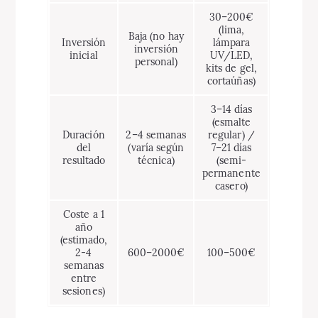
30–200€
(lima,
Baja (no hay
Inversión
lámpara
inversión
inicial
UV/LED,
personal)
kits de gel,
cortaúñas)
3–14 días
(esmalte
Duración
2–4 semanas
regular) /
del
(varía según
7–21 días
resultado
técnica)
(semi-
permanente
casero)
Coste a 1
año
(estimado,
2-4
600–2000€
100–500€
semanas
entre
sesiones)