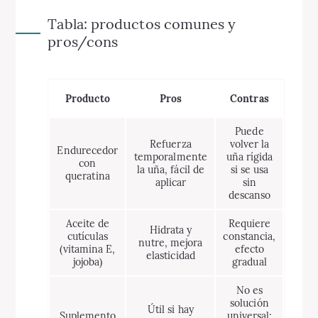
Tabla: productos comunes y
pros/cons
Producto
Pros
Contras
Puede
Refuerza
volver la
Endurecedor
temporalmente
uña rígida
con
la uña, fácil de
si se usa
queratina
aplicar
sin
descanso
Aceite de
Requiere
Hidrata y
cutículas
constancia,
nutre, mejora
(vitamina E,
efecto
elasticidad
jojoba)
gradual
No es
solución
Útil si hay
Suplemento
universal;