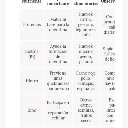
Nutriente
Observacione
importante
alimentarias
Huevos,
Consumir
Material
carne,
proteínas de
Proteínas
base para la
pescado,
calidad
queratina
legumbres,
diariamente
tofu
Ayuda la
Huevos,
Suplementos
Biotina
formación
nueces,
útiles si hay
(B7)
de
avena,
deficiencia
queratina
plátano
Previene
Carne roja,
Comprobar
uñas
pollo,
niveles si
Hierro
quebradizas
lentejas,
hay fatiga o
por anemia
espinacas
palidez
Ostras,
Exceso
Participa en
carne,
puede
la
Zinc
semillas,
interferir
reparación
frutos
con otros
celular
secos
minerales