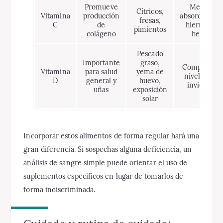
Promueve
Mejora
Cítricos,
Vitamina
producción
absorción de
fresas,
C
de
hierro no
pimientos
colágeno
hemo
Pescado
Importante
graso,
Comprobar
Vitamina
para salud
yema de
niveles en
D
general y
huevo,
invierno
uñas
exposición
solar
Incorporar estos alimentos de forma regular hará una
gran diferencia. Si sospechas alguna deficiencia, un
análisis de sangre simple puede orientar el uso de
suplementos específicos en lugar de tomarlos de
forma indiscriminada.