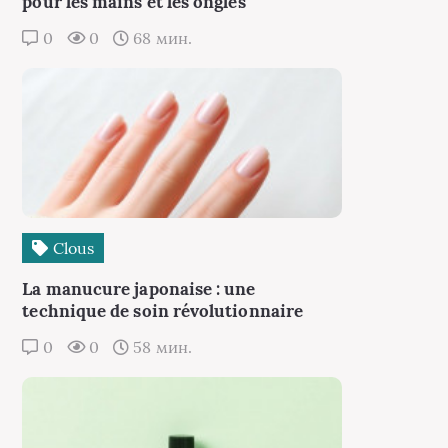
pour les mains et les ongles
0
0
68 мин.
Clous
La manucure japonaise : une
technique de soin révolutionnaire
0
0
58 мин.