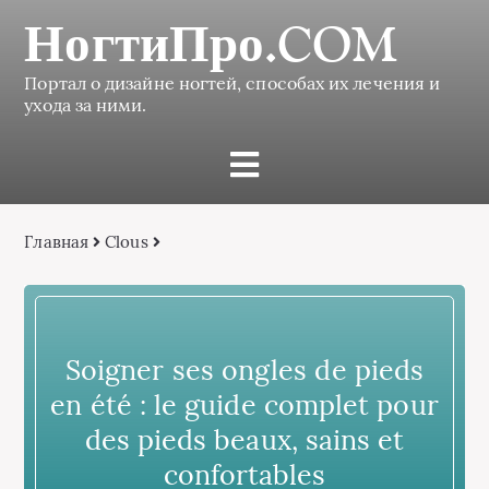
НогтиПро.COM
Портал о дизайне ногтей, способах их лечения и
ухода за ними.
Главная
Clous
Soigner ses ongles de pieds
en été : le guide complet pour
des pieds beaux, sains et
confortables