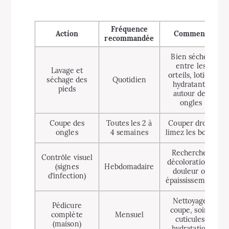
Fréquence
Action
Comment
recommandée
Bien sécher
entre les
Lavage et
orteils, lotion
séchage des
Quotidien
hydratante
pieds
autour des
ongles
Coupe des
Toutes les 2 à
Couper droit,
ongles
4 semaines
limez les bords
Rechercher
Contrôle visuel
décolorations,
(signes
Hebdomadaire
douleur ou
d’infection)
épaississement
Nettoyage,
Pédicure
coupe, soins
complète
Mensuel
cuticules,
(maison)
hydratation