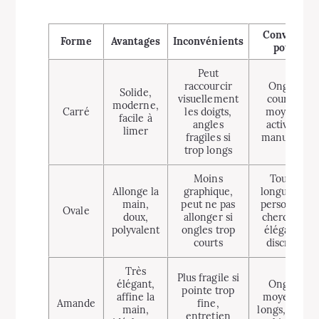
Convient
Forme
Avantages
Inconvénients
pour
Peut
raccourcir
Ongles
Solide,
visuellement
courts à
moderne,
Carré
les doigts,
moyens,
facile à
angles
activités
limer
fragiles si
manuelles
trop longs
Moins
Toutes
Allonge la
graphique,
longueurs,
main,
peut ne pas
personnes
Ovale
doux,
allonger si
cherchant
polyvalent
ongles trop
élégance
courts
discrète
Très
Plus fragile si
élégant,
Ongles
pointe trop
affine la
moyens à
Amande
fine,
main,
longs, looks
entretien