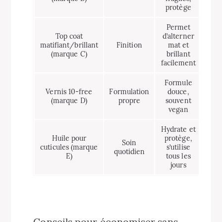
protège
Permet
Top coat
d’alterner
matifiant/brillant
Finition
mat et
€
(marque C)
brillant
facilement
Formule
Vernis 10-free
Formulation
douce,
€€
(marque D)
propre
souvent
vegan
Hydrate et
Huile pour
protège,
Soin
cuticules (marque
s’utilise
€
quotidien
E)
tous les
jours
Conseils pour économiser sans