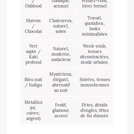
/
classique,
rendez-vous,
Oxblood
sensuel
hiver formel
Travail,
Marron
Chaleureux,
quotidien,
/
naturel,
looks
Chocolat
sobre
minimalistes
Vert
Week-ends,
Naturel,
sapin /
tenues
moderne,
Kaki
décontractées,
audacieux
profond
mode urbaine
Mystérieux,
Bleu nuit
élégant,
Soirées, tenues
/ Indigo
alternatif
monochromes
au noir
Metallics
Festif,
Fêtes, détails
(or,
glamour,
d’ongles, fêtes
cuivre,
accent
de fin d’année
argent)