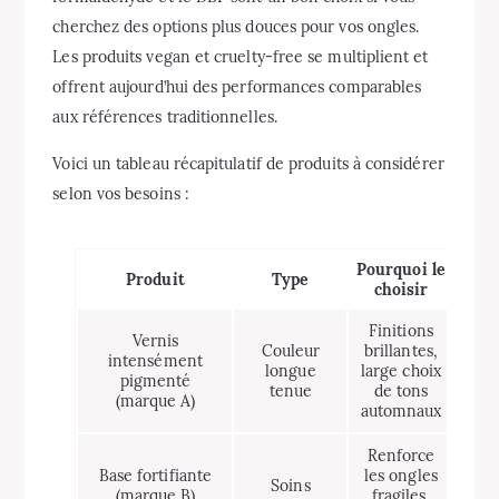
cherchez des options plus douces pour vos ongles.
Les produits vegan et cruelty-free se multiplient et
offrent aujourd’hui des performances comparables
aux références traditionnelles.
Voici un tableau récapitulatif de produits à considérer
selon vos besoins :
Pourquoi le
Gam
Produit
Type
choisir
de pr
Finitions
Vernis
Couleur
brillantes,
intensément
longue
large choix
€€
pigmenté
tenue
de tons
(marque A)
automnaux
Renforce
Base fortifiante
les ongles
Soins
€
(marque B)
fragiles,