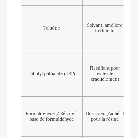
Ne
Solvant, améliore
Toluène
s
la fluidité
fo
Sou
Plastifiant pour
no
Dibutyl phthalate (DBP)
éviter le
craquèlement
pot
r
Formaldéhyde / Résine à
Durcisseur/adhésif
pot
base de formaldéhyde
pour la résine
ca
h
d