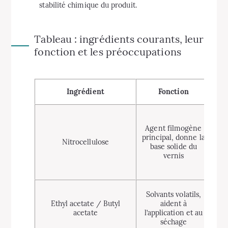
stabilité chimique du produit.
Tableau : ingrédients courants, leur
fonction et les préoccupations
Pr
Ingrédient
Fonction
Pe
di
Agent filmogène
iss
principal, donne la
Nitrocellulose
base solide du
a
vernis
Ode
Solvants volatils,
r
Ethyl acetate / Butyl
aident à
acetate
l’application et au
u
séchage
san