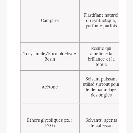
Pe
d
Plastifiant naturel
Camphre
ou synthétique,
parfume parfois
tox
Résine qui
C
Tosylamide/Formaldehyde
améliore la
f
Resin
brillance et la
en
tenue
ris
Solvant puissant
utilisé surtout pour
Acétone
po
le démaquillage
des ongles
de
Pot
Éthers glycoliques (ex. :
Solvants, agents
ce
PEG)
de cohésion
as
i