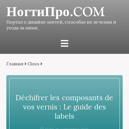
НогтиПро.COM
Портал о дизайне ногтей, способах их лечения и
ухода за ними.
Главная
Clous
Déchifrer les composants de
vos vernis : Le guide des
labels