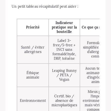
Un petit tableau récapitulatif peut aider :
Indicateur
Priorité
pratique sur la
Ce que ça signifi
bouteille
Label 3-
Formulation
free/5-free +
Santé / éviter
simplifiée, moin
INCI sans
allergènes
d’allergènes
formaldéhyde,
connus
DBP, toluène
Aucun test sur
Leaping Bunny
Éthique
animaux, pas
/ PETA /
animale
d’ingrédient
Vegan
animal
Mieux pour
Certif. bio /
l’impact
Environnement
absence de
environnementa
microplastiques
mais vérifier la
composition