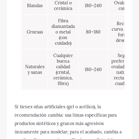
Cristal o
Ovalada o
Blandas
180–240
cerámica
curva
Fibra
Recta o
diamantada
curva según
Gruesas
o metal
80–180
forma
(con
deseada
cuidado)
Cualquier
Según
buena
preferencia:
Naturales
calidad
ovalada para
180–240
y sanas
(cristal,
natural,
cerámica,
recta para
fibra)
cuadrada
Si tienes uñas artificiales (gel o acrílico), la
recomendación cambia: usa limas específicas para
productos sintéticos y granos más agresivos
únicamente para modelar; para el acabado, cambia a