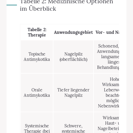
Tabelle 2: Medizinische Optionen
im Überblick
Tabelle 2:
Anwendungsgebiet
Vor- und Nachteil
Therapie
Schonend, lokale
Anwendung; wirk
Topische
Nagelpilz
langsamer, oft
Antimykotika
(oberflächlich)
längere
Behandlungsdaue
Hohe
Wirksamkeit;
Orale
Tiefer liegender
Leberwerte
Antimykotika
Nagelpilz
beachten,
mögliche
Nebenwirkungen
Wirksam bei
Haut- und
Systemische
Schwere,
Nagelbeteiligung;
Therapie (bei
systemische