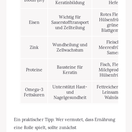
Biotin (B7)
Keratinbildung
Hefe
Rotes Fleisch,
Wichtig für
Hülsenfrüchte,
Eisen
Sauerstofftransport
grünes
und Zellteilung
Blattgemüse
Fleisch,
Wundheilung und
Zink
Meeresfrüchte,
Zellwachstum
Samen
Fisch, Fleisch,
Bausteine für
Proteine
Milchprodukte,
Keratin
Hülsenfrüchte
Unterstützt Haut-
Fettreicher Fisch,
Omega-3
und
Leinsamen,
Fettsäuren
Nagelgesundheit
Walnüsse
Ein praktischer Tipp: Wer vermutet, dass Ernährung
eine Rolle spielt, sollte zunächst