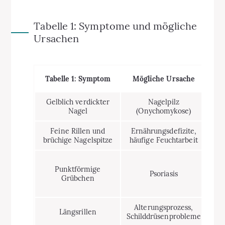
Tabelle 1: Symptome und mögliche
Ursachen
Tabelle 1: Symptom
Mögliche Ursache
Gelblich verdickter
Nagelpilz
Ab
Nagel
(Onychomykose)
eve
Feine Rillen und
Ernährungsdefizite,
Blu
brüchige Nagelspitze
häufige Feuchtarbeit
Hau
Punktförmige
gg
Psoriasis
Grübchen
D
Alterungsprozess,
Sch
Längsrillen
Schilddrüsenprobleme